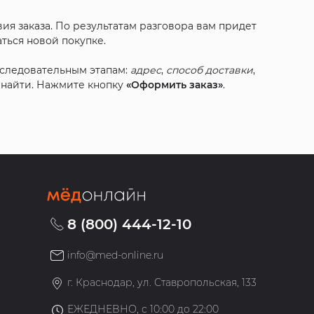
ия заказа. По результатам разговора вам придет
ться новой покупке.
оследовательным этапам:
адрес
,
способ доставки
,
с найти. Нажмите кнопку
«Оформить заказ»
.
8 (800) 444-12-10
info@med-online.ru
»
г. Краснодар, ул. Ставропольская, 133
ЕЖЕДНЕВНО, с 10:00 до 22:00