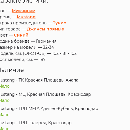
Характеристики:
ол —
Мужчинам
ренд —
Mustang
трана производитель —
Тунис
ип товара —
Джинсы прямые
вет —
Синий
одина бренда —
Германия
азмер на модели —
32-34
одель, см. (ОГ-ОТ-ОБ) —
102 - 81 - 102
ост модели, см. —
187
Наличие
ustang - ТК Красная Площадь, Анапа
Мало
ustang - МЦ Красная Площадь, Краснодар
Мало
ustang - ТРЦ МЕГА Адыгея-Кубань, Краснодар
Мало
ustang - ТРЦ Галерея, Краснодар
Мало