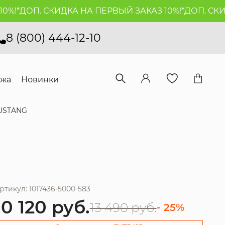
!*
ДОП. СКИДКА НА ПЕРВЫЙ ЗАКАЗ 10%!*
ДОП. СКИДК
8 (800) 444-12-10
ажа
Новинки
USTANG
ртикул: 1017436-5000-583
10 120
руб.
13 490
руб.
- 25%