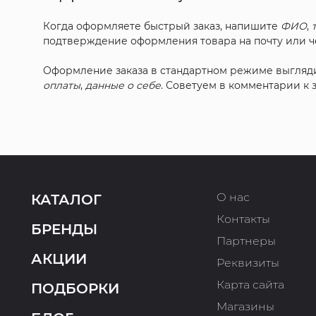
Когда оформляете быстрый заказ, напишите
ФИО
,
подтверждение оформления товара на почту или че
Оформление заказа в стандартном режиме выгляд
оплаты
,
данные о себе
. Советуем в комментарии к
О нас
КАТАЛОГ
Контакты
БРЕНДЫ
Партнеры
АКЦИИ
Реквизиты
Карта сайта
ПОДБОРКИ
Магазины