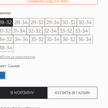
Скидка по коду EXTRA15
азмер:
28-32
28-34
29-32
29-34
30-32
30-34
31-32
31-34
32-32
32-34
33-32
33-34
34-32
34-34
35-32
35-34
36-32
36-34
38-34
аблица размеров
вет: Синий
В КОРЗИНУ
КУПИТЬ В 1 КЛИК