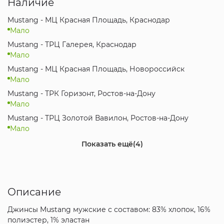
Наличие
Mustang - МЦ Красная Площадь, Краснодар
Мало
Mustang - ТРЦ Галерея, Краснодар
Мало
Mustang - МЦ Красная Площадь, Новороссийск
Мало
Mustang - ТРК Горизонт, Ростов-на-Дону
Мало
Mustang - ТРЦ Золотой Вавилон, Ростов-на-Дону
Мало
Mustang - ТРЦ МореМолл, Сочи
Показать ещё
(4)
Мало
Mustang - МЦ Коsмос, Ставрополь
Мало
Описание
Mustang - ТРЦ KazanMall, Казань
Мало
Джинсы Mustang мужские с составом: 83% хлопок, 16%
Mustang - ТЦ МЕГА Ростов-на-Дону, Аксай
полиэстер, 1% эластан