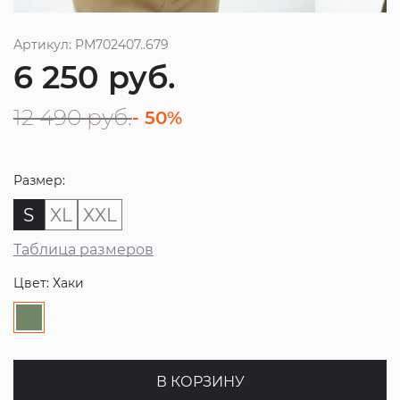
Артикул: PM702407..679
6 250
руб.
12 490
руб.
- 50%
Размер:
S
XL
XXL
Таблица размеров
Цвет: Хаки
В КОРЗИНУ