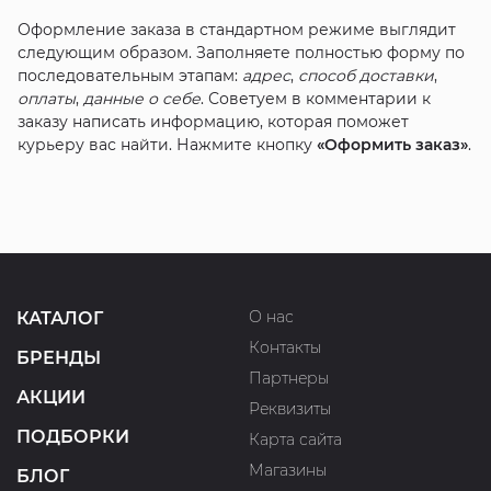
Оформление заказа в стандартном режиме выглядит
следующим образом. Заполняете полностью форму по
последовательным этапам:
адрес
,
способ доставки
,
оплаты
,
данные о себе
. Советуем в комментарии к
заказу написать информацию, которая поможет
курьеру вас найти. Нажмите кнопку
«Оформить заказ»
.
О нас
КАТАЛОГ
Контакты
БРЕНДЫ
Партнеры
АКЦИИ
Реквизиты
ПОДБОРКИ
Карта сайта
Магазины
БЛОГ