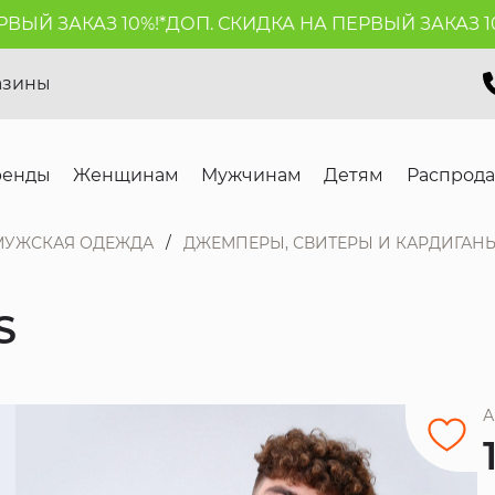
Й ЗАКАЗ 10%!*
ДОП. СКИДКА НА ПЕРВЫЙ ЗАКАЗ 10%!
азины
ренды
Женщинам
Мужчинам
Детям
Распрод
МУЖСКАЯ ОДЕЖДА
ДЖЕМПЕРЫ, СВИТЕРЫ И КАРДИГАН
S
А