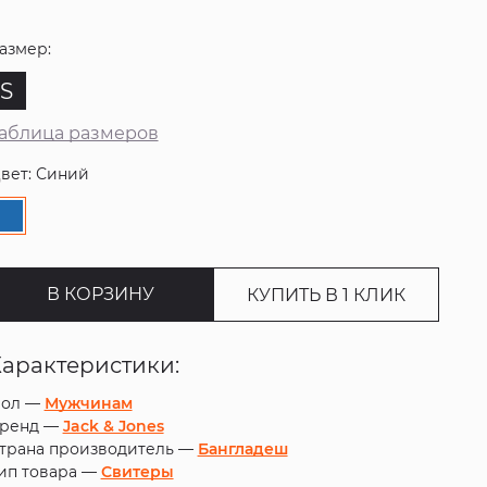
азмер:
S
аблица размеров
вет: Синий
В КОРЗИНУ
КУПИТЬ В 1 КЛИК
Характеристики:
ол —
Мужчинам
ренд —
Jack & Jones
трана производитель —
Бангладеш
ип товара —
Свитеры