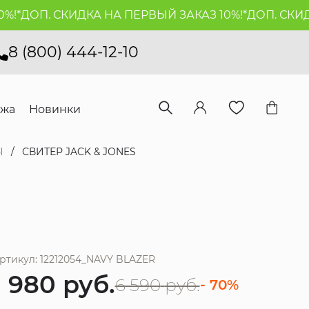
*
ДОП. СКИДКА НА ПЕРВЫЙ ЗАКАЗ 10%!*
ДОП. СКИДКА
8 (800) 444-12-10
ажа
Новинки
Ы
СВИТЕР JACK & JONES
ртикул: 12212054_NAVY BLAZER
1 980
руб.
6 590
руб.
- 70%