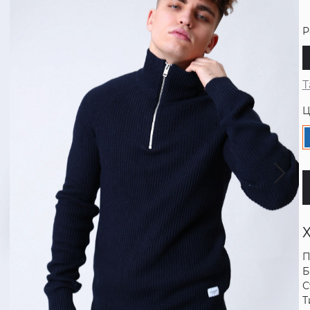
Р
Т
Ц
П
Б
С
Т