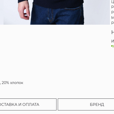
Ц
Р
Р
М
Р
И
, 20% хлопок
ОСТАВКА И ОПЛАТА
БРЕНД