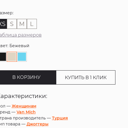
азмер:
XS
S
M
L
аблица размеров
вет: Бежевый
В КОРЗИНУ
КУПИТЬ В 1 КЛИК
Характеристики:
ол —
Женщинам
ренд —
Van Mich
трана производитель —
Турция
ип товара —
Джоггеры