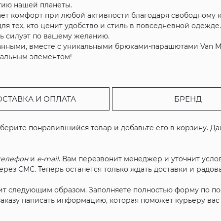
гию нашей планеты.
вает комфорт при любой активности благодаря свободному 
я тех, кто ценит удобство и стиль в повседневной одежде
ь силуэт по вашему желанию.
нанными, вместе с уникальными брюками-парашютами Van M
нальным элементом!
ОСТАВКА И ОПЛАТА
БРЕНД
ыберите понравившийся товар и добавьте его в корзину. Д
телефон
и
e-mail
. Вам перезвонит менеджер и уточнит услов
рез СМС. Теперь останется только ждать доставки и радова
ит следующим образом. Заполняете полностью форму по п
 заказу написать информацию, которая поможет курьеру ва