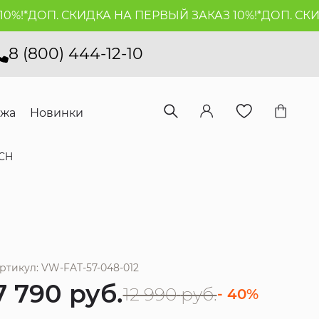
*
ДОП. СКИДКА НА ПЕРВЫЙ ЗАКАЗ 10%!*
ДОП. СКИДКА
8 (800) 444-12-10
ажа
Новинки
CH
ртикул: VW-FAT-57-048-012
7 790
руб.
12 990
руб.
- 40%