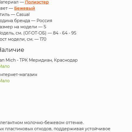
атериал —
Полиэстер
вет —
Бежевый
тиль —
Casual
одина бренда —
Россия
азмер на модели —
S
одель, см. (ОГ-ОТ-ОБ) —
84 - 64 - 95
ост модели, см. —
170
Наличие
an Mich - ТРК Меридиан, Краснодар
Мало
нтернет-магазин
Мало
элегантном молочно-бежевом оттенке.
ых пластиковых отходов, поддерживая устойчивое