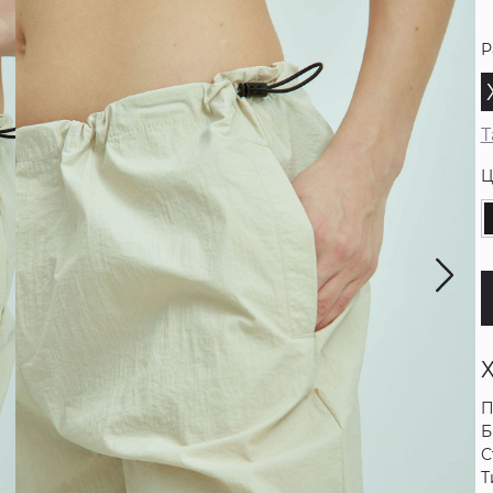
Р
Т
Ц
П
Б
С
Т