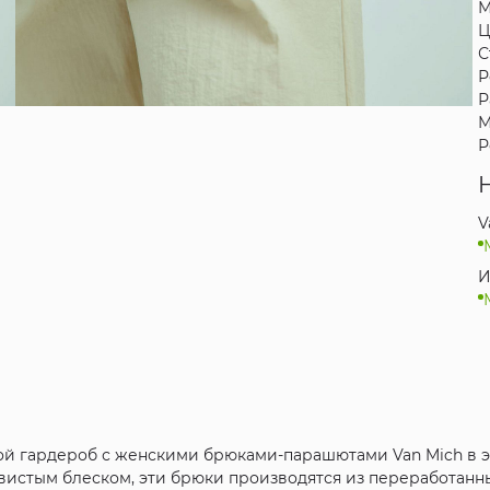
М
Ц
С
Р
Р
М
Р
V
И
вой гардероб с женскими брюками-парашютами Van Mich в 
вистым блеском, эти брюки производятся из переработанн