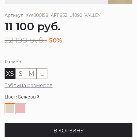
Артикул: XW000158_AF11852_U1092_VALLEY
11 100
руб.
22 190
руб.
- 50%
Размер:
XS
S
M
L
Таблица размеров
Цвет: Бежевый
В КОРЗИНУ