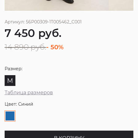
Артикул: 56P00309-1T005462_C001
7 450
руб.
14 890
руб.
- 50%
Размер:
M
Таблица размеров
Цвет: Синий