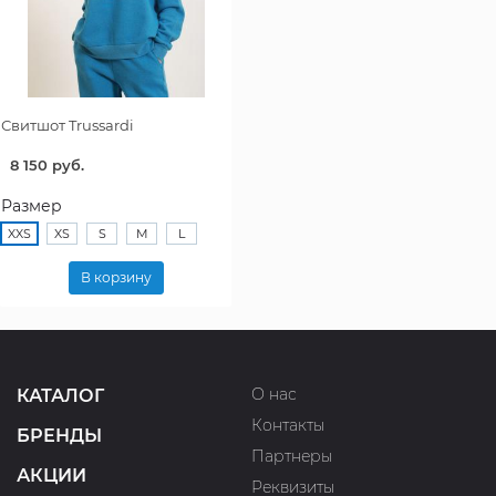
Свитшот Trussardi
8 150 руб.
Размер
XXS
XS
S
M
L
В корзину
О нас
КАТАЛОГ
Контакты
БРЕНДЫ
Партнеры
АКЦИИ
Реквизиты