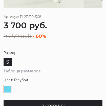
Артикул: PL211510..568
3 700
руб.
9 250
руб.
- 60%
Размер:
S
Таблица размеров
Цвет: Голубой