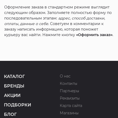
Оформление заказа в стандартном режиме выглядит
следующим образом. Заполняете полностью форму по
последовательным этапам:
адрес
,
способ доставки
,
оплаты
,
данные о себе
. Советуем в комментарии к
заказу написать информацию, которая поможет
курьеру вас найти. Нажмите кнопку
«Оформить заказ»
.
О нас
КАТАЛОГ
Контакты
БРЕНДЫ
Партнеры
АКЦИИ
Реквизиты
ПОДБОРКИ
Карта сайта
Магазины
БЛОГ