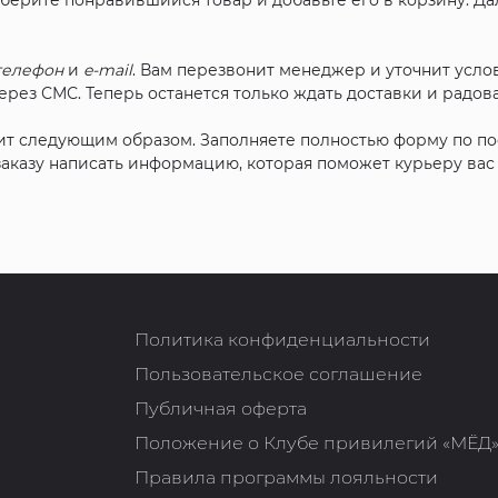
ыберите понравившийся товар и добавьте его в корзину. Д
телефон
и
e-mail
. Вам перезвонит менеджер и уточнит услов
рез СМС. Теперь останется только ждать доставки и радова
ит следующим образом. Заполняете полностью форму по п
 заказу написать информацию, которая поможет курьеру ва
Политика конфиденциальности
Пользовательское соглашение
Публичная оферта
Положение о Клубе привилегий «МЁД
Правила программы лояльности