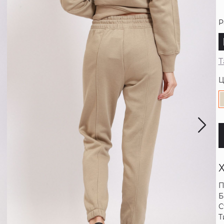
Р
Т
Ц
П
Б
С
Т