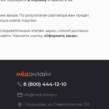
алее перейдите
в Корзину
и нажмите на
ия заказа. По результатам разговора вам придет
ться новой покупке.
оследовательным этапам:
адрес
,
способ доставки
,
с найти. Нажмите кнопку
«Оформить заказ»
.
8 (800) 444-12-10
info@med-online.ru
»
г. Краснодар, ул. Ставропольская, 133