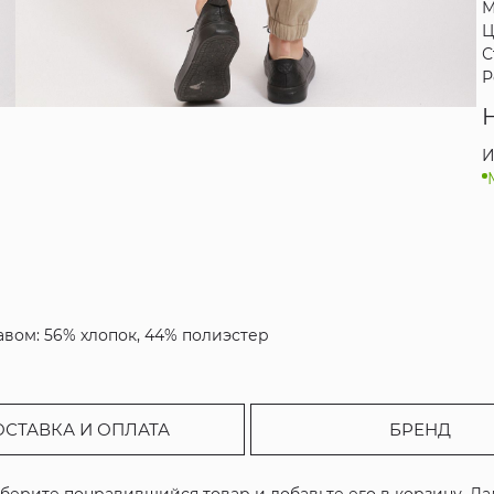
М
Ц
С
Р
И
авом: 56% хлопок, 44% полиэстер
ОСТАВКА И ОПЛАТА
БРЕНД