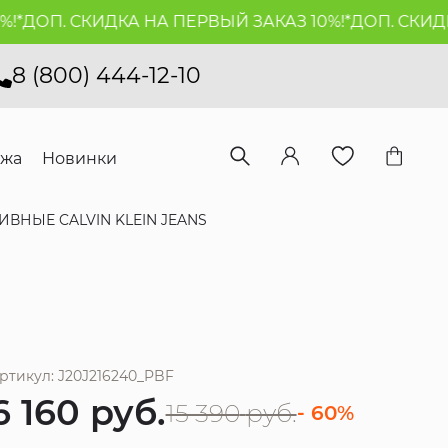
ДОП. СКИДКА НА ПЕРВЫЙ ЗАКАЗ 10%!*
ДОП. СКИДКА 
8 (800) 444-12-10
ажа
Новинки
ВНЫЕ CALVIN KLEIN JEANS
ртикул: J20J216240_PBF
6 160
руб.
15 390
руб.
- 60%