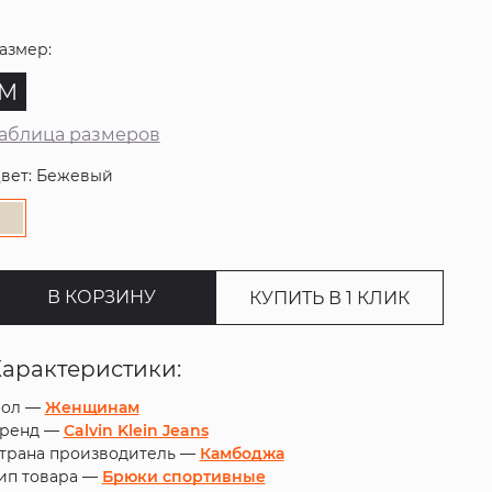
азмер:
M
аблица размеров
вет: Бежевый
В КОРЗИНУ
КУПИТЬ В 1 КЛИК
Характеристики:
ол —
Женщинам
ренд —
Calvin Klein Jeans
трана производитель —
Камбоджа
ип товара —
Брюки спортивные