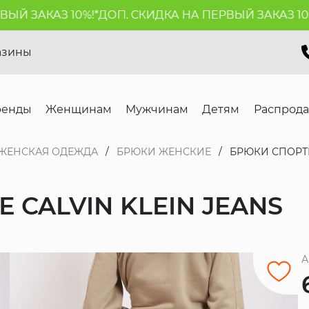
 ЗАКАЗ 10%!*
ДОП. СКИДКА НА ПЕРВЫЙ ЗАКАЗ 10%!*
азины
ренды
Женщинам
Мужчинам
Детям
Распрод
ЖЕНСКАЯ ОДЕЖДА
БРЮКИ ЖЕНСКИЕ
БРЮКИ СПОРТИ
CALVIN KLEIN JEANS
А