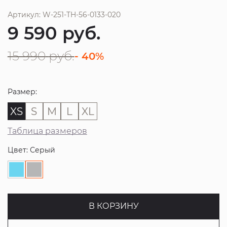
Артикул: W-251-TH-56-0133-020
9 590
руб.
15 990
руб.
- 40%
Размер:
XS
S
M
L
XL
Таблица размеров
Цвет: Серый
В КОРЗИНУ