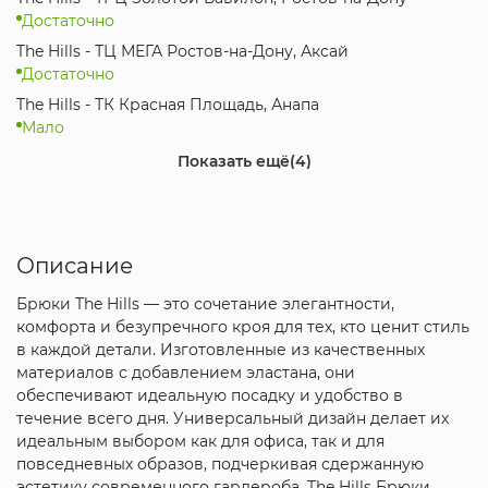
Достаточно
The Hills - ТЦ МЕГА Ростов-на-Дону, Аксай
Достаточно
The Hills - ТК Красная Площадь, Анапа
Мало
The Hills - ТРК Мегамаг, Ростов-на-Дону
Показать ещё
(4)
Достаточно
The Hills - МЦ Красная Площадь, Краснодар
Достаточно
Описание
The Hills - ТРЦ City Plaza, Адлер, Сочи
Достаточно
Брюки The Hills — это сочетание элегантности,
Интернет-магазин
комфорта и безупречного кроя для тех, кто ценит стиль
Достаточно
в каждой детали. Изготовленные из качественных
материалов с добавлением эластана, они
обеспечивают идеальную посадку и удобство в
течение всего дня. Универсальный дизайн делает их
идеальным выбором как для офиса, так и для
повседневных образов, подчеркивая сдержанную
эстетику современного гардероба. The Hills Брюки