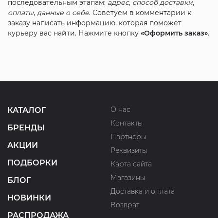
последовательным этапам:
адрес
,
способ доставки
,
оплаты
,
данные о себе
. Советуем в комментарии к
заказу написать информацию, которая поможет
курьеру вас найти. Нажмите кнопку
«Оформить заказ»
.
О нас
КАТАЛОГ
Контакты
БРЕНДЫ
Партнеры
АКЦИИ
Реквизиты
ПОДБОРКИ
Карта сайта
Магазины
БЛОГ
Доставка и оплата
НОВИНКИ
Возврат
РАСПРОДАЖА