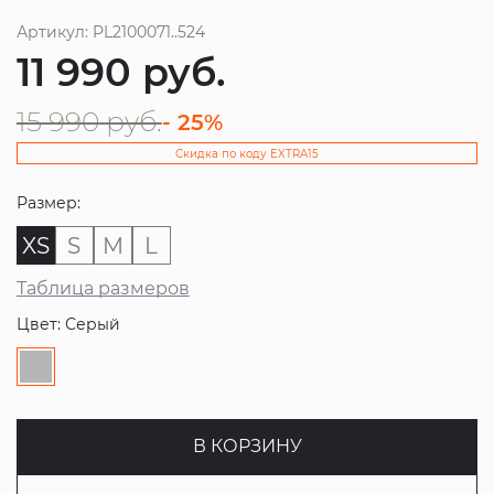
Артикул: PL2100071..524
11 990
руб.
15 990
руб.
- 25%
Скидка по коду EXTRA15
Размер:
XS
S
M
L
Таблица размеров
Цвет: Серый
В КОРЗИНУ