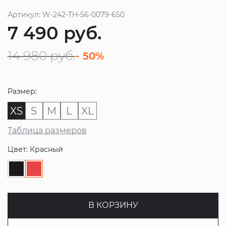
Артикул: W-242-TH-56-0079-650
7 490
руб.
14 980
руб.
- 50%
Размер:
XS
S
M
L
XL
Таблица размеров
Цвет: Красный
В КОРЗИНУ