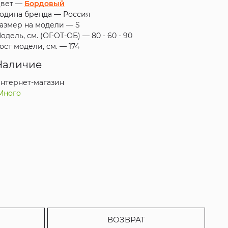
вет —
Бордовый
одина бренда —
Россия
азмер на модели —
S
одель, см. (ОГ-ОТ-ОБ) —
80 - 60 - 90
ост модели, см. —
174
Наличие
нтернет-магазин
Много
ВОЗВРАТ