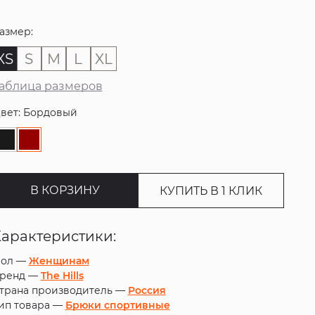
азмер:
XS
S
M
L
XL
аблица размеров
вет: Бордовый
В КОРЗИНУ
КУПИТЬ В 1 КЛИК
Характеристики:
ол —
Женщинам
ренд —
The Hills
трана производитель —
Россия
ип товара —
Брюки спортивные