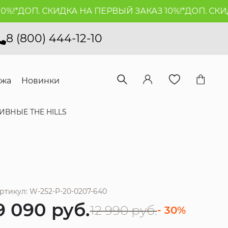
*
ДОП. СКИДКА НА ПЕРВЫЙ ЗАКАЗ 10%!*
ДОП. СКИДКА
8 (800) 444-12-10
ажа
Новинки
ВНЫЕ THE HILLS
ртикул: W-252-P-20-0207-640
9 090
руб.
12 990
руб.
- 30%