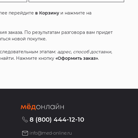
алее перейдите
в Корзину
и нажмите на
ия заказа. По результатам разговора вам придет
ться новой покупке.
оследовательным этапам:
адрес
,
способ доставки
,
с найти. Нажмите кнопку
«Оформить заказ»
.
8 (800) 444-12-10
info@med-online.ru
»