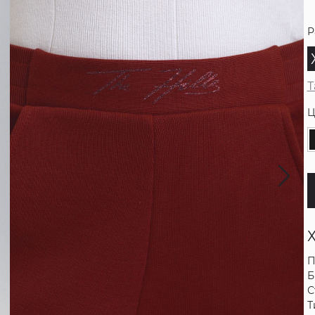
Р
Т
Ц
П
Б
С
Т