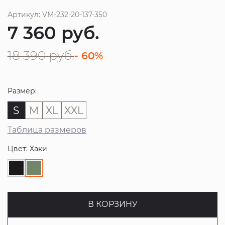
Артикул: VM-232-20-137-350
7 360
руб.
18 390
руб.
- 60%
Размер:
S
M
XL
XXL
Таблица размеров
Цвет: Хаки
В КОРЗИНУ