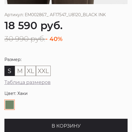
Артикул: EM002867_ AF17547_U8120_BLACK INK
18 590
руб.
30 990
руб.
- 40%
Размер:
S
M
XL
XXL
Таблица размеров
Цвет: Хаки
В КОРЗИНУ