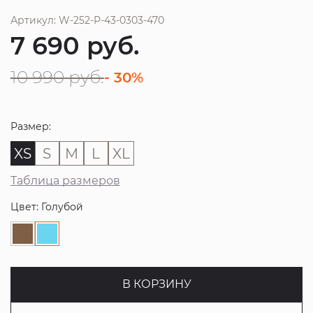
Артикул: W-252-P-43-0303-470
7 690
руб.
10 990
руб.
- 30%
Размер:
XS
S
M
L
XL
Таблица размеров
Цвет: Голубой
В КОРЗИНУ