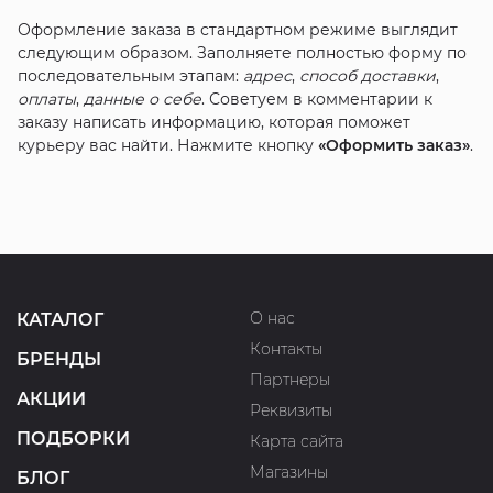
Оформление заказа в стандартном режиме выглядит
следующим образом. Заполняете полностью форму по
последовательным этапам:
адрес
,
способ доставки
,
оплаты
,
данные о себе
. Советуем в комментарии к
заказу написать информацию, которая поможет
курьеру вас найти. Нажмите кнопку
«Оформить заказ»
.
О нас
КАТАЛОГ
Контакты
БРЕНДЫ
Партнеры
АКЦИИ
Реквизиты
ПОДБОРКИ
Карта сайта
Магазины
БЛОГ