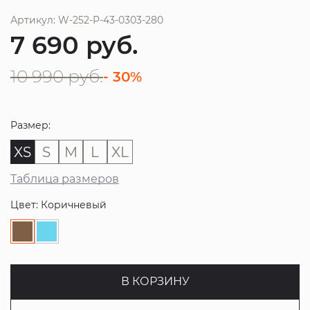
Артикул: W-252-P-43-0303-280
7 690
руб.
10 990
руб.
- 30%
Размер:
XS
S
M
L
XL
Таблица размеров
Цвет: Коричневый
В КОРЗИНУ