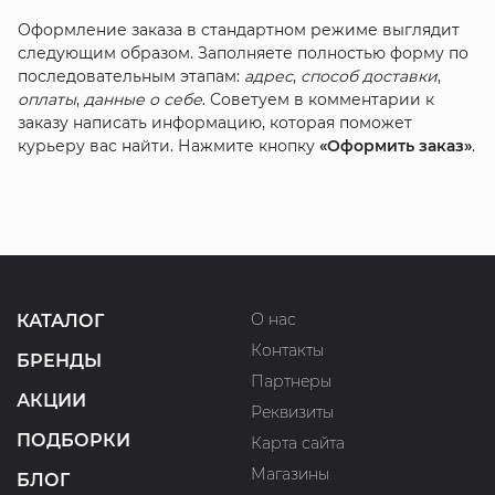
Оформление заказа в стандартном режиме выглядит
следующим образом. Заполняете полностью форму по
последовательным этапам:
адрес
,
способ доставки
,
оплаты
,
данные о себе
. Советуем в комментарии к
заказу написать информацию, которая поможет
курьеру вас найти. Нажмите кнопку
«Оформить заказ»
.
О нас
КАТАЛОГ
Контакты
БРЕНДЫ
Партнеры
АКЦИИ
Реквизиты
ПОДБОРКИ
Карта сайта
Магазины
БЛОГ