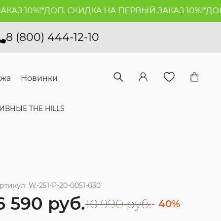
 10%!*
ДОП. СКИДКА НА ПЕРВЫЙ ЗАКАЗ 10%!*
ДОП. С
8 (800) 444-12-10
ажа
Новинки
ВНЫЕ THE HILLS
ртикул: W-251-P-20-0051-030
6 590
руб.
10 990
руб.
- 40%