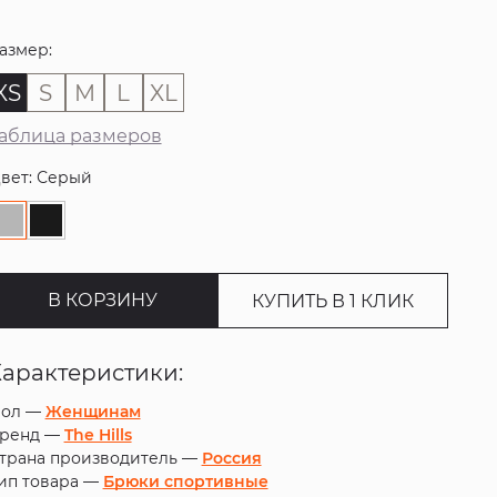
азмер:
XS
S
M
L
XL
аблица размеров
вет: Серый
В КОРЗИНУ
КУПИТЬ В 1 КЛИК
Характеристики:
ол —
Женщинам
ренд —
The Hills
трана производитель —
Россия
ип товара —
Брюки спортивные