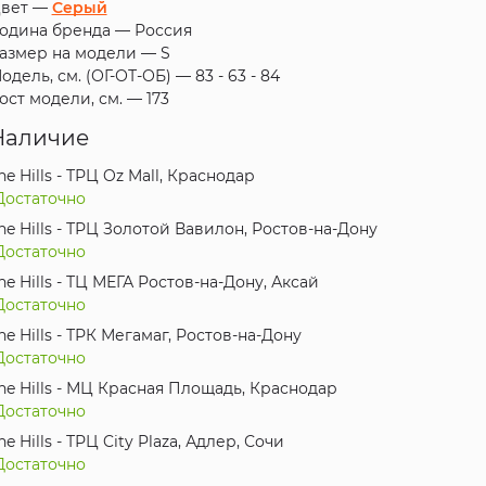
вет —
Серый
одина бренда —
Россия
азмер на модели —
S
одель, см. (ОГ-ОТ-ОБ) —
83 - 63 - 84
ост модели, см. —
173
Наличие
he Hills - ТРЦ Oz Mall, Краснодар
Достаточно
he Hills - ТРЦ Золотой Вавилон, Ростов-на-Дону
Достаточно
he Hills - ТЦ МЕГА Ростов-на-Дону, Аксай
Достаточно
he Hills - ТРК Мегамаг, Ростов-на-Дону
Достаточно
he Hills - МЦ Красная Площадь, Краснодар
Достаточно
he Hills - ТРЦ City Plaza, Адлер, Сочи
Достаточно