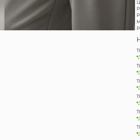
Ц
Р
Р
М
Р
T
T
T
T
T
T