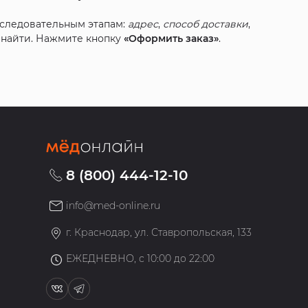
оследовательным этапам:
адрес
,
способ доставки
,
с найти. Нажмите кнопку
«Оформить заказ»
.
8 (800) 444-12-10
info@med-online.ru
»
г. Краснодар, ул. Ставропольская, 133
ЕЖЕДНЕВНО, с 10:00 до 22:00