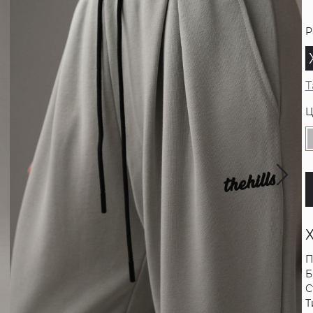
Р
Т
Ц
П
Б
С
Т