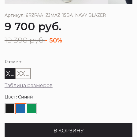
Артикул: 6RZPAA_ZJMAZ_15BA_NAVY BLAZER
9 700
руб.
19 390
руб.
- 50%
Размер:
XL
XXL
Таблица размеров
Цвет: Синий
В КОРЗИНУ