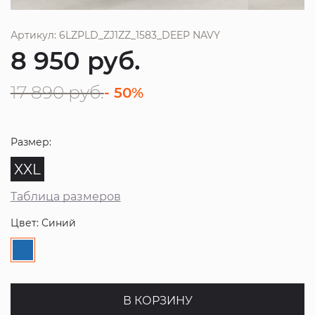
Артикул: 6LZPLD_ZJ1ZZ_1583_DEEP NAVY
8 950
руб.
17 890
руб.
- 50%
Размер:
XXL
Таблица размеров
Цвет: Синий
В КОРЗИНУ