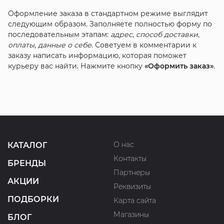
Оформление заказа в стандартном режиме выглядит
следующим образом. Заполняете полностью форму по
последовательным этапам:
адрес
,
способ доставки
,
оплаты
,
данные о себе
. Советуем в комментарии к
заказу написать информацию, которая поможет
курьеру вас найти. Нажмите кнопку
«Оформить заказ»
.
О нас
КАТАЛОГ
Контакты
БРЕНДЫ
Партнеры
АКЦИИ
Реквизиты
ПОДБОРКИ
Карта сайта
Магазины
БЛОГ