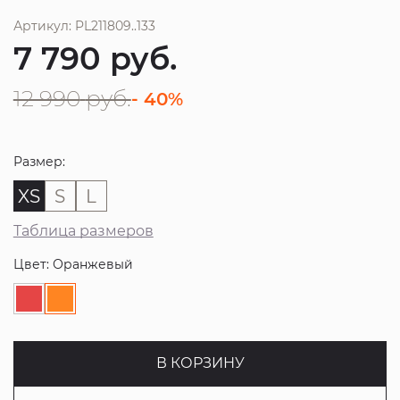
Артикул: PL211809..133
7 790
руб.
12 990
руб.
- 40%
Размер:
XS
S
L
Таблица размеров
Цвет: Оранжевый
В КОРЗИНУ