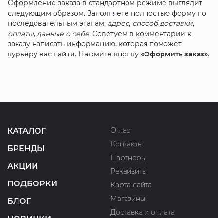
Оформление заказа в стандартном режиме выглядит
следующим образом. Заполняете полностью форму по
последовательным этапам:
адрес
,
способ доставки
,
оплаты
,
данные о себе
. Советуем в комментарии к
заказу написать информацию, которая поможет
курьеру вас найти. Нажмите кнопку
«Оформить заказ»
.
О нас
КАТАЛОГ
Контакты
БРЕНДЫ
Партнеры
АКЦИИ
Реквизиты
ПОДБОРКИ
Карта сайта
Магазины
БЛОГ
Доставка и оплата