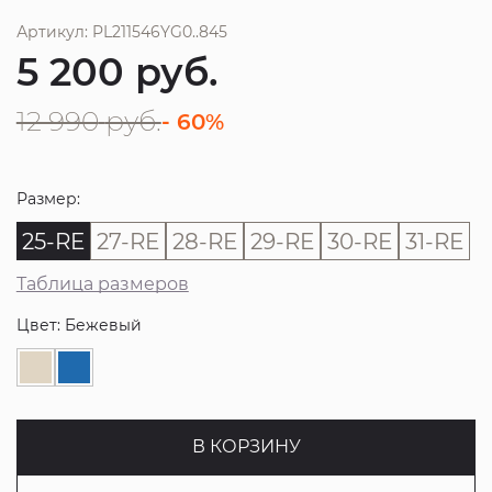
Артикул: PL211546YG0..845
5 200
руб.
12 990
руб.
- 60%
Размер:
25-RE
27-RE
28-RE
29-RE
30-RE
31-RE
Таблица размеров
Цвет: Бежевый
В КОРЗИНУ