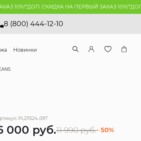
 10%!*
ДОП. СКИДКА НА ПЕРВЫЙ ЗАКАЗ 10%!*
ДОП. С
8 (800) 444-12-10
ажа
Новинки
EANS
ртикул: PL211524..097
6 000
руб.
11 990
руб.
- 50%