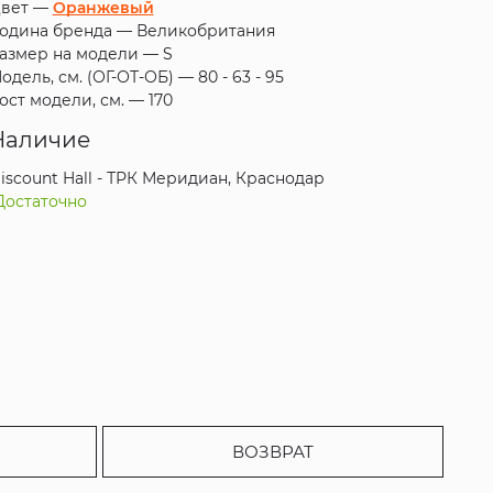
вет —
Оранжевый
одина бренда —
Великобритания
азмер на модели —
S
одель, см. (ОГ-ОТ-ОБ) —
80 - 63 - 95
ост модели, см. —
170
Наличие
iscount Hall - ТРК Меридиан, Краснодар
Достаточно
ВОЗВРАТ