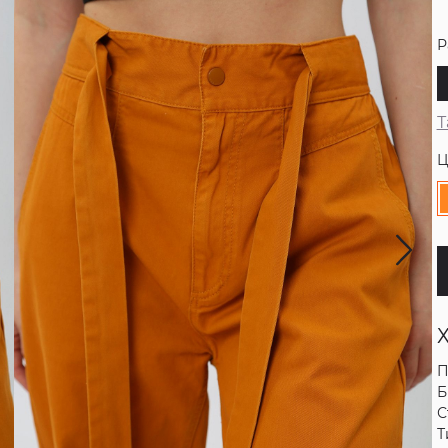
Р
Т
Ц
П
Б
С
Т