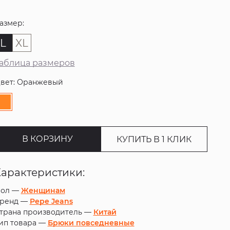
азмер:
L
XL
аблица размеров
вет: Оранжевый
В КОРЗИНУ
КУПИТЬ В 1 КЛИК
Характеристики:
ол —
Женщинам
ренд —
Pepe Jeans
трана производитель —
Китай
ип товара —
Брюки повседневные