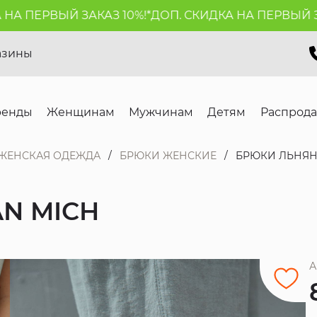
 ПЕРВЫЙ ЗАКАЗ 10%!*
ДОП. СКИДКА НА ПЕРВЫЙ ЗАКАЗ
азины
ренды
Женщинам
Мужчинам
Детям
Распрод
ЖЕНСКАЯ ОДЕЖДА
БРЮКИ ЖЕНСКИЕ
БРЮКИ ЛЬНЯН
N MICH
А