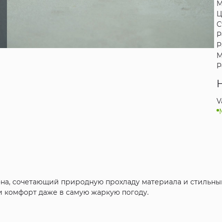
М
Ц
С
Р
Р
М
Р
V
на, сочетающий природную прохладу материала и стильный
 комфорт даже в самую жаркую погоду.