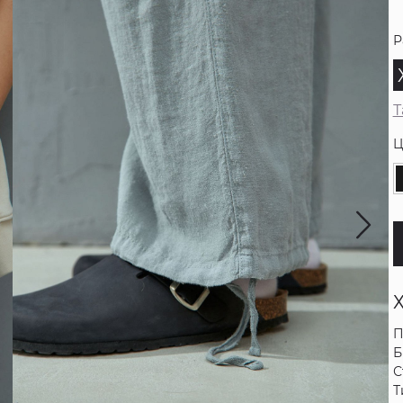
Р
Т
Ц
П
Б
С
Т