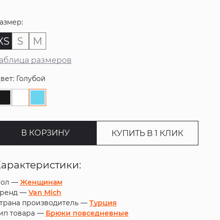
азмер:
XS
S
M
аблица размеров
вет: Голубой
В КОРЗИНУ
КУПИТЬ В 1 КЛИК
Характеристики:
ол —
Женщинам
ренд —
Van Mich
трана производитель —
Турция
ип товара —
Брюки повседневные