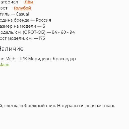
атериал —
Лён
вет —
Голубой
тиль —
Casual
одина бренда —
Россия
азмер на модели —
S
одель, см. (ОГ-ОТ-ОБ) —
84 - 60 - 94
ост модели, см. —
173
Наличие
an Mich - ТРК Меридиан, Краснодар
Мало
, слегка небрежный шик. Натуральная льняная ткань