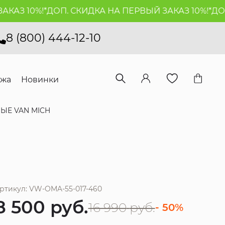
 10%!*
ДОП. СКИДКА НА ПЕРВЫЙ ЗАКАЗ 10%!*
ДОП. С
8 (800) 444-12-10
ажа
Новинки
ЫЕ VAN MICH
ртикул: VW-OMA-55-017-460
8 500
руб.
16 990
руб.
- 50%