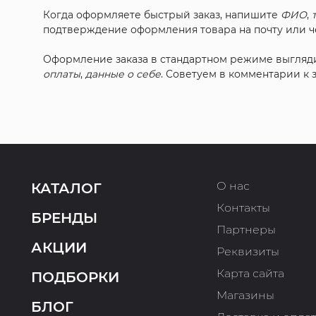
Когда оформляете быстрый заказ, напишите
ФИО
,
подтверждение оформления товара на почту или че
Оформление заказа в стандартном режиме выгляд
оплаты
,
данные о себе
. Советуем в комментарии к
О нас
КАТАЛОГ
Контакты
БРЕНДЫ
Партнеры
АКЦИИ
Реквизиты
Карта сайта
ПОДБОРКИ
Магазины
БЛОГ