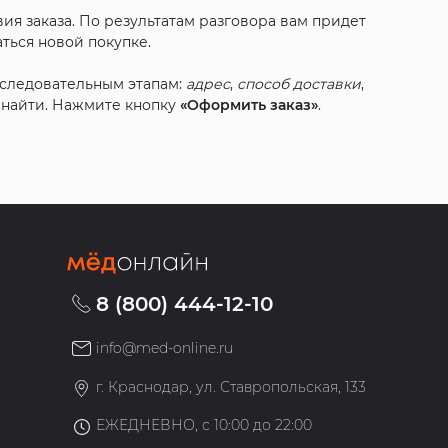
ия заказа. По результатам разговора вам придет
ться новой покупке.
оследовательным этапам:
адрес
,
способ доставки
,
с найти. Нажмите кнопку
«Оформить заказ»
.
8 (800) 444-12-10
info@med-online.ru
»
г. Краснодар, ул. Ставропольская, 133
ЕЖЕДНЕВНО, с 10:00 до 22:00