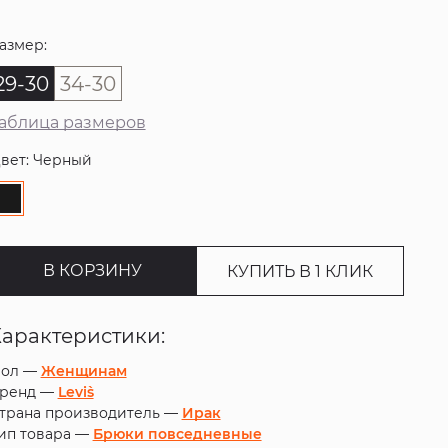
азмер:
29-30
34-30
аблица размеров
вет: Черный
В КОРЗИНУ
КУПИТЬ В 1 КЛИК
Характеристики:
ол —
Женщинам
ренд —
Levi`s
трана производитель —
Ирак
ип товара —
Брюки повседневные