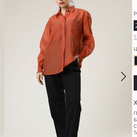
Р
Т
Ц
П
Б
С
Т