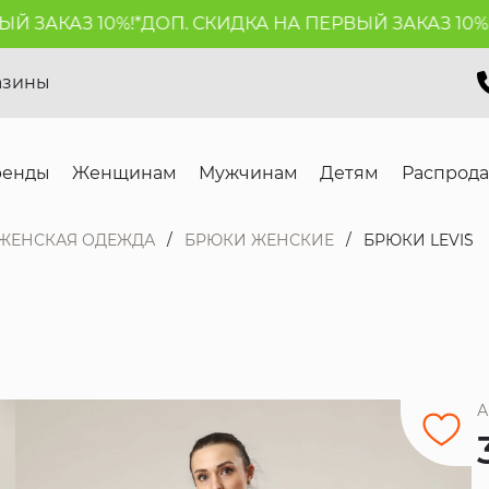
 ЗАКАЗ 10%!*
ДОП. СКИДКА НА ПЕРВЫЙ ЗАКАЗ 10%!*
Д
азины
ренды
Женщинам
Мужчинам
Детям
Распрод
ЖЕНСКАЯ ОДЕЖДА
БРЮКИ ЖЕНСКИЕ
БРЮКИ LEVI`S
А