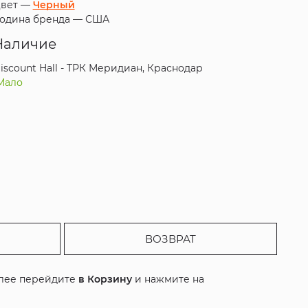
вет —
Черный
одина бренда —
США
Наличие
iscount Hall - ТРК Меридиан, Краснодар
Мало
ВОЗВРАТ
алее перейдите
в Корзину
и нажмите на