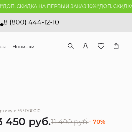
ОП. СКИДКА НА ПЕРВЫЙ ЗАКАЗ 10%!*
ДОП. СКИДКА Н
8 (800) 444-12-10
ажа
Новинки
ртикул: 3631700010
3 450
руб.
11 490
руб.
- 70%