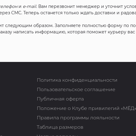
телефон
и
e-mail
. Вам перезвонит менеджер и уточнит услов
рез СМС. Теперь останется только ждать доставки и радова
ит следующим образом. Заполняете полностью форму по п
 заказу написать информацию, которая поможет курьеру ва
Политика конфиденциальности
Пользовательское соглашение
Публичная оферта
Положение о Клубе привилегий «МЁД
Правила программы лояльности
Таблица размеров