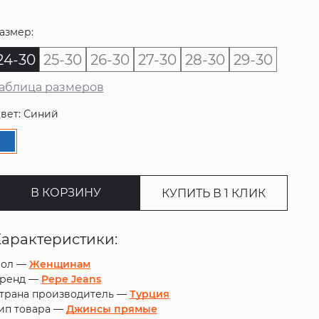
азмер:
24-30
25-30
26-30
27-30
28-30
29-30
аблица размеров
вет: Синий
В КОРЗИНУ
КУПИТЬ В 1 КЛИК
Характеристики:
ол —
Женщинам
ренд —
Pepe Jeans
трана производитель —
Турция
ип товара —
Джинсы прямые