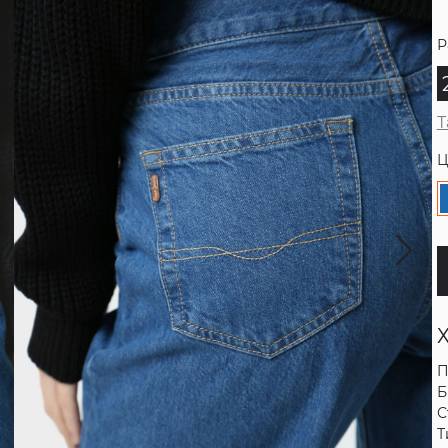
Р
Т
Ц
П
Б
С
Т