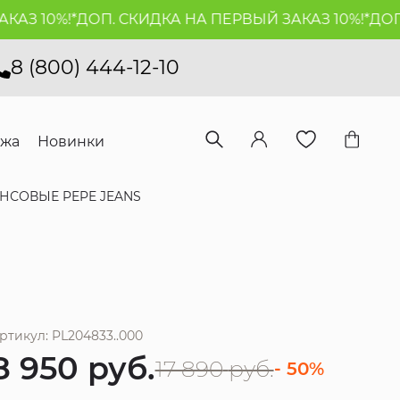
 10%!*
ДОП. СКИДКА НА ПЕРВЫЙ ЗАКАЗ 10%!*
ДОП. С
8 (800) 444-12-10
ажа
Новинки
НСОВЫЕ PEPE JEANS
ртикул: PL204833..000
8 950
руб.
17 890
руб.
- 50%