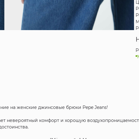
Ц
Р
Р
М
Р
P
ние на женские джинсовые брюки Pepe Jeans!
вает невероятный комфорт и хорошую воздухопроницаемост
достоинства.