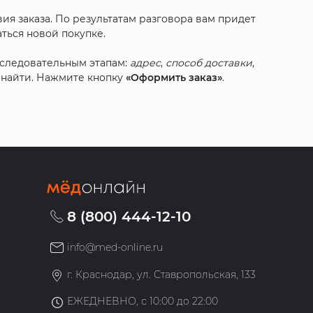
ия заказа. По результатам разговора вам придет
ться новой покупке.
оследовательным этапам:
адрес
,
способ доставки
,
с найти. Нажмите кнопку
«Оформить заказ»
.
8 (800) 444-12-10
info@med-online.ru
»
г. Краснодар, ул. Ставропольская, 133
ЕЖЕДНЕВНО, с 10:00 до 22:00