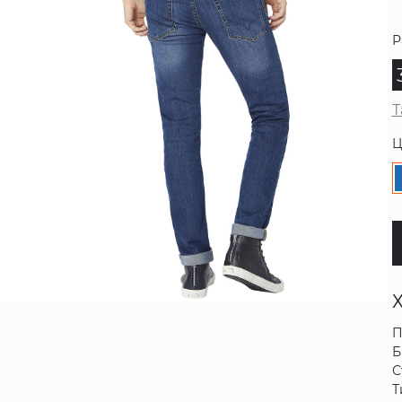
Р
Т
Ц
П
Б
С
Т