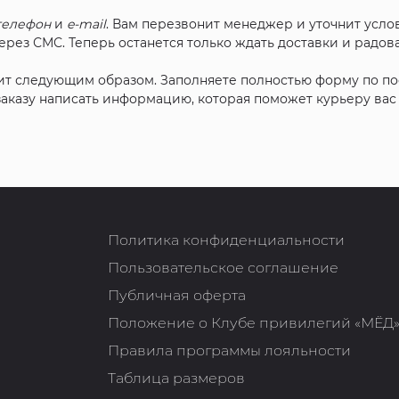
телефон
и
e-mail
. Вам перезвонит менеджер и уточнит услов
рез СМС. Теперь останется только ждать доставки и радова
ит следующим образом. Заполняете полностью форму по п
 заказу написать информацию, которая поможет курьеру ва
Политика конфиденциальности
Пользовательское соглашение
Публичная оферта
Положение о Клубе привилегий «МЁД
Правила программы лояльности
Таблица размеров