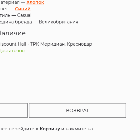
атериал —
Хлопок
вет —
Синий
тиль —
Casual
одина бренда —
Великобритания
Наличие
iscount Hall - ТРК Меридиан, Краснодар
Достаточно
ВОЗВРАТ
алее перейдите
в Корзину
и нажмите на