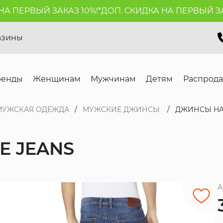
 ПЕРВЫЙ ЗАКАЗ 10%!*
ДОП. СКИДКА НА ПЕРВЫЙ ЗАКА
азины
ренды
Женщинам
Мужчинам
Детям
Распрод
МУЖСКАЯ ОДЕЖДА
МУЖСКИЕ ДЖИНСЫ
ДЖИНСЫ HAT
E JEANS
А