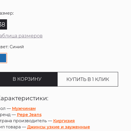
азмер:
38
аблица размеров
вет: Синий
В КОРЗИНУ
КУПИТЬ В 1 КЛИК
Характеристики:
ол —
Мужчинам
ренд —
Pepe Jeans
трана производитель —
Киргизия
ип товара —
Джинсы узкие и зауженные