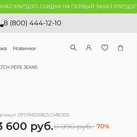
З 10%!*
ДОП. СКИДКА НА ПЕРВЫЙ ЗАКАЗ 10%!*
ДОП. 
8 (800) 444-12-10
ажа
Новинки
CH PEPE JEANS
ртикул: 097.PM200823.GM8.000
3 600
руб.
11 990
руб.
- 70%