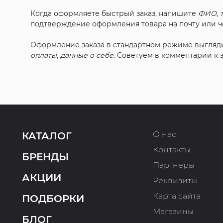
Когда оформляете быстрый заказ, напишите
ФИО
,
подтверждение оформления товара на почту или че
Оформление заказа в стандартном режиме выгляд
оплаты
,
данные о себе
. Советуем в комментарии к
О нас
КАТАЛОГ
Контакты
БРЕНДЫ
Партнеры
АКЦИИ
Реквизиты
Карта сайта
ПОДБОРКИ
Магазины
БЛОГ