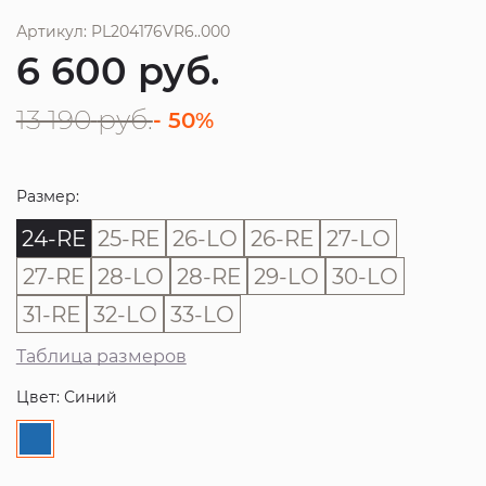
Артикул: PL204176VR6..000
6 600
руб.
13 190
руб.
- 50%
Размер:
24-RE
25-RE
26-LO
26-RE
27-LO
27-RE
28-LO
28-RE
29-LO
30-LO
31-RE
32-LO
33-LO
Таблица размеров
Цвет: Синий