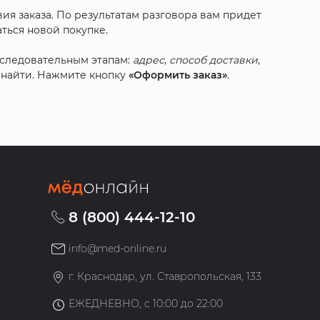
ия заказа. По результатам разговора вам придет
ться новой покупке.
оследовательным этапам:
адрес
,
способ доставки
,
с найти. Нажмите кнопку
«Оформить заказ»
.
8 (800) 444-12-10
info@med-online.ru
»
г. Краснодар, ул. Ставропольская, 133
ЕЖЕДНЕВНО, с 10:00 до 22:00