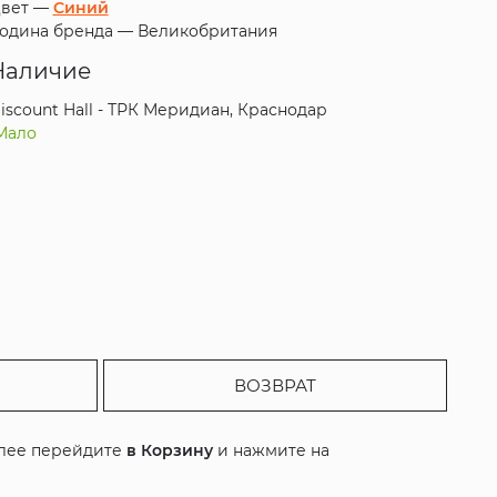
вет —
Синий
одина бренда —
Великобритания
Наличие
iscount Hall - ТРК Меридиан, Краснодар
Мало
ВОЗВРАТ
алее перейдите
в Корзину
и нажмите на