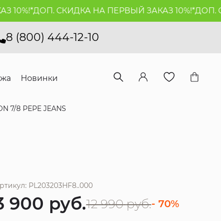
10%!*
ДОП. СКИДКА НА ПЕРВЫЙ ЗАКАЗ 10%!*
ДОП. СК
8 (800) 444-12-10
ажа
Новинки
 7/8 PEPE JEANS
ртикул: PL203203HF8..000
3 900
руб.
12 990
руб.
- 70%