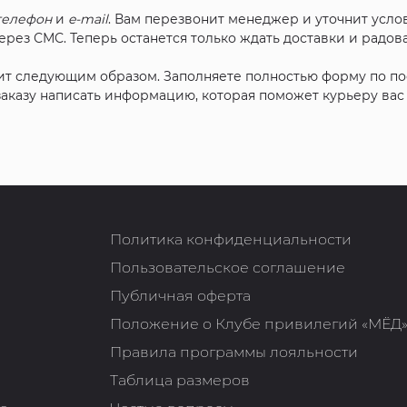
телефон
и
e-mail
. Вам перезвонит менеджер и уточнит услов
рез СМС. Теперь останется только ждать доставки и радова
ит следующим образом. Заполняете полностью форму по п
 заказу написать информацию, которая поможет курьеру ва
Политика конфиденциальности
Пользовательское соглашение
Публичная оферта
Положение о Клубе привилегий «МЁД
Правила программы лояльности
Таблица размеров