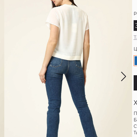
Р
Т
Ц
П
Б
С
Т