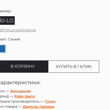
азмер:
30-LO
аблица размеров
вет: Синий
В КОРЗИНУ
КУПИТЬ В 1 КЛИК
Характеристики:
ол —
Женщинам
ренд —
Pepe Jeans
трана производитель —
Тунис
ип товара —
Джинсы прямые