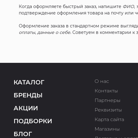
Когда оформляете быстрый заказ, напишите
ФИО
,
подтверждение оформления товара на почту или че
Оформление заказа в стандартном режиме выгляд
оплаты
,
данные о себе
. Советуем в комментарии к
О нас
КАТАЛОГ
Контакты
БРЕНДЫ
Партнеры
АКЦИИ
Реквизиты
Карта сайта
ПОДБОРКИ
Магазины
БЛОГ