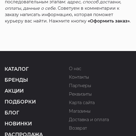
последовательным этапам:
адрес
,
способ доставки
,
оплаты
,
данные о себе
. Советуем в комментарии к
заказу написать информацию, которая поможет
курьеру вас найти. Нажмите кнопку
«Оформить заказ»
.
О нас
КАТАЛОГ
Контакты
БРЕНДЫ
Партнеры
АКЦИИ
Реквизиты
ПОДБОРКИ
Карта сайта
Магазины
БЛОГ
Доставка и оплата
НОВИНКИ
Возврат
РАСПРОДАЖА