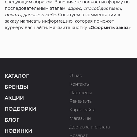
следующим образом. Заполняете полностью форму по
последовательным этапам:
адрес
,
способ доставки
,
оплаты
,
данные о себе
. Советуем в комментарии к
заказу написать информацию, которая поможет
курьеру вас найти. Нажмите кнопку
«Оформить заказ»
.
О нас
КАТАЛОГ
Контакты
БРЕНДЫ
Партнеры
АКЦИИ
Реквизиты
ПОДБОРКИ
Карта сайта
Магазины
БЛОГ
Доставка и оплата
НОВИНКИ
Возврат