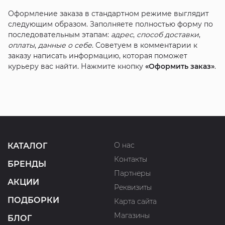
Оформление заказа в стандартном режиме выглядит
следующим образом. Заполняете полностью форму по
последовательным этапам:
адрес
,
способ доставки
,
оплаты
,
данные о себе
. Советуем в комментарии к
заказу написать информацию, которая поможет
курьеру вас найти. Нажмите кнопку
«Оформить заказ»
.
О нас
КАТАЛОГ
Контакты
БРЕНДЫ
Партнеры
АКЦИИ
Реквизиты
ПОДБОРКИ
Карта сайта
Магазины
БЛОГ