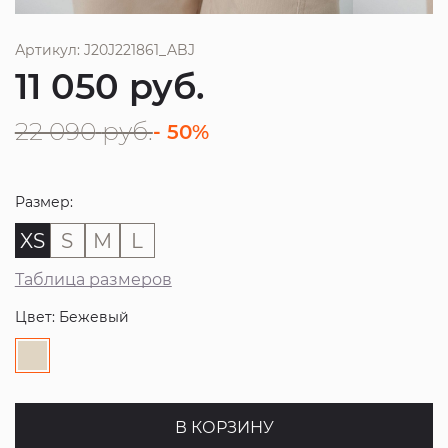
Артикул: J20J221861_ABJ
11 050
руб.
22 090
руб.
- 50%
Размер:
XS
S
M
L
Таблица размеров
Цвет: Бежевый
В КОРЗИНУ