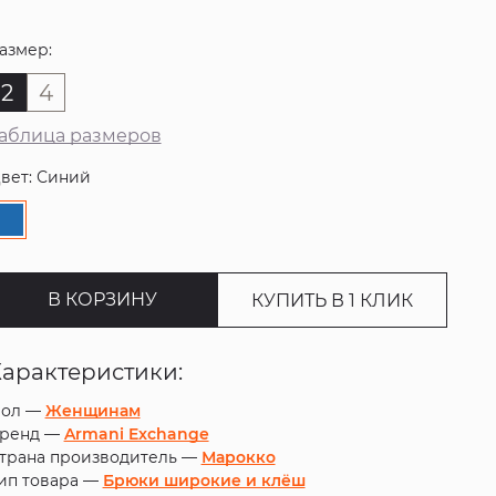
азмер:
2
4
аблица размеров
вет: Синий
В КОРЗИНУ
КУПИТЬ В 1 КЛИК
Характеристики:
ол —
Женщинам
ренд —
Armani Exchange
трана производитель —
Марокко
ип товара —
Брюки широкие и клёш