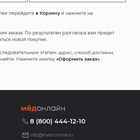
алее перейдите
в Корзину
и нажмите на
ия заказа. По результатам разговора вам придет
ться новой покупке.
оследовательным этапам:
адрес
,
способ доставки
,
с найти. Нажмите кнопку
«Оформить заказ»
.
8 (800) 444-12-10
info@med-online.ru
»