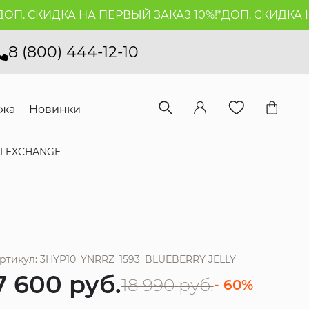
. СКИДКА НА ПЕРВЫЙ ЗАКАЗ 10%!*
ДОП. СКИДКА НА 
8 (800) 444-12-10
ажа
Новинки
I EXCHANGE
ртикул: 3HYP10_YNRRZ_1593_BLUEBERRY JELLY
7 600
руб.
18 990
руб.
- 60%