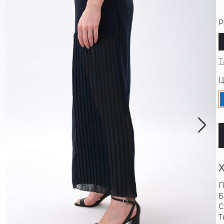
Р
Т
Ц
П
Б
С
Т