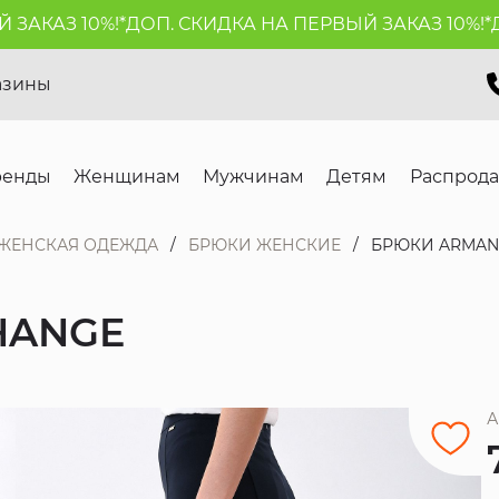
КАЗ 10%!*
ДОП. СКИДКА НА ПЕРВЫЙ ЗАКАЗ 10%!*
ДОП
азины
ренды
Женщинам
Мужчинам
Детям
Распрод
ЖЕНСКАЯ ОДЕЖДА
БРЮКИ ЖЕНСКИЕ
БРЮКИ ARMAN
HANGE
А