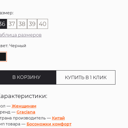
азмер:
36
37
38
39
40
аблица размеров
вет: Черный
В КОРЗИНУ
КУПИТЬ В 1 КЛИК
Характеристики:
ол —
Женщинам
ренд —
Graciana
трана производитель —
Китай
ип товара —
Босоножки комфорт