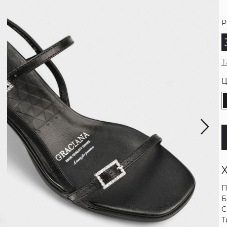
Р
Т
Ц
П
Б
С
Т