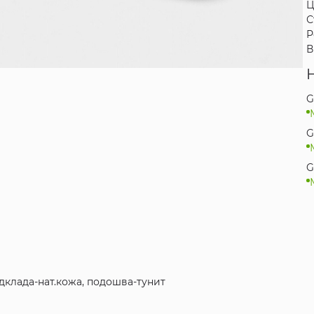
Ц
С
Р
В
G
G
G
одклада-нат.кожа, подошва-тунит