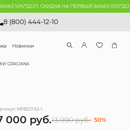
З 10%!*
ДОП. СКИДКА НА ПЕРВЫЙ ЗАКАЗ 10%!*
ДОП. 
8 (800) 444-12-10
ажа
Новинки
И GRACIANA
ртикул: MP8527-62-1
7 000
руб.
13 990
руб.
- 50%