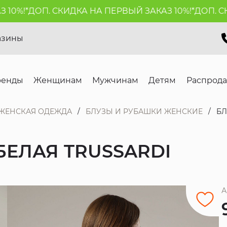
%!*
ДОП. СКИДКА НА ПЕРВЫЙ ЗАКАЗ 10%!*
ДОП. СКИД
азины
ренды
Женщинам
Мужчинам
Детям
Распрод
ЖЕНСКАЯ ОДЕЖДА
БЛУЗЫ И РУБАШКИ ЖЕНСКИЕ
БЛ
БЕЛАЯ TRUSSARDI
А