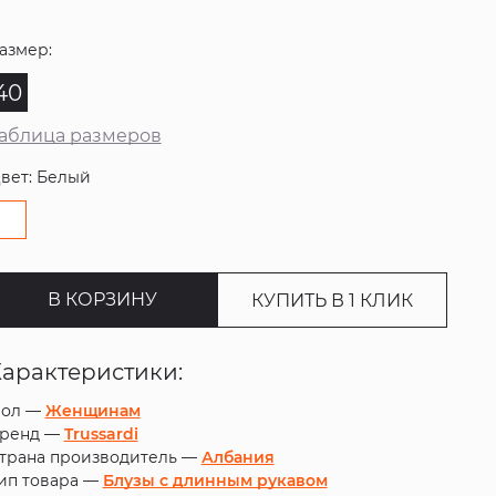
азмер:
40
аблица размеров
вет: Белый
В КОРЗИНУ
КУПИТЬ В 1 КЛИК
Характеристики:
ол —
Женщинам
ренд —
Trussardi
трана производитель —
Албания
ип товара —
Блузы с длинным рукавом