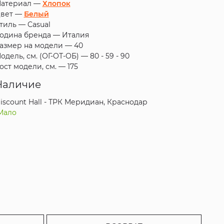
атериал —
Хлопок
вет —
Белый
тиль —
Casual
одина бренда —
Италия
азмер на модели —
40
одель, см. (ОГ-ОТ-ОБ) —
80 - 59 - 90
ост модели, см. —
175
Наличие
iscount Hall - ТРК Меридиан, Краснодар
Мало