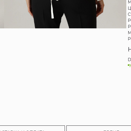
М
Ц
С
Р
Р
М
Р
D