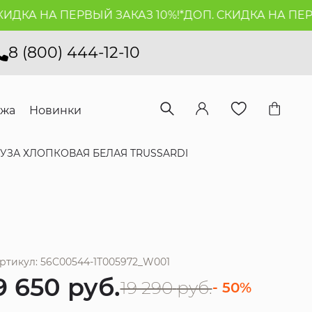
КА НА ПЕРВЫЙ ЗАКАЗ 10%!*
ДОП. СКИДКА НА ПЕРВЫЙ
8 (800) 444-12-10
ажа
Новинки
УЗА ХЛОПКОВАЯ БЕЛАЯ TRUSSARDI
ртикул: 56C00544-1T005972_W001
9 650
руб.
19 290
руб.
- 50%