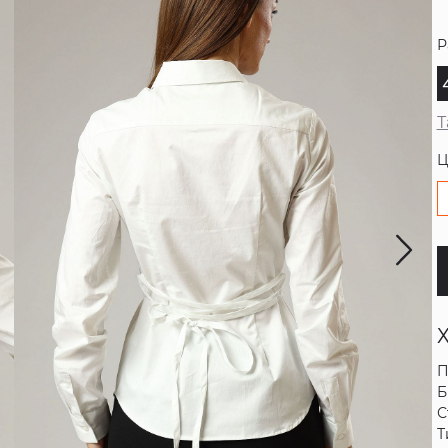
Р
Т
Ц
П
Б
С
Т