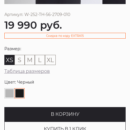
Артикул: W-252-TH-56-2709-010
19 990
руб.
Скидка по коду EXTRA15
Размер:
XS
S
M
L
XL
Таблица размеров
Цвет: Черный
В КОРЗИНУ
КУПИТЬ В 1 КЛИК