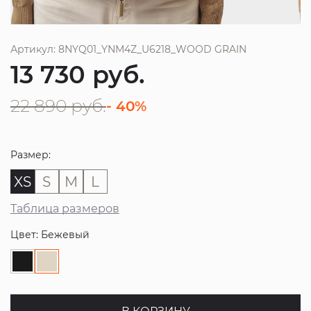
Артикул: 8NYQ01_YNM4Z_U6218_WOOD GRAIN
13 730
руб.
22 890
руб.
- 40%
Размер:
XS
S
M
L
Таблица размеров
Цвет: Бежевый