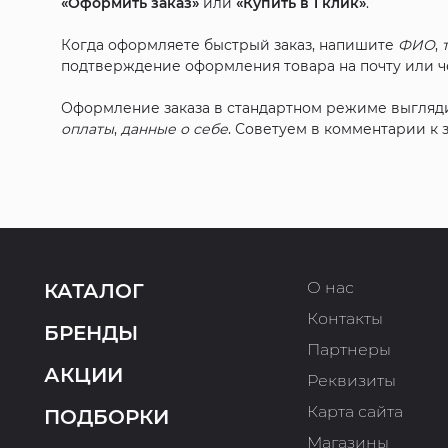
«Оформить заказ»
или
«Купить в 1 клик»
.
Когда оформляете быстрый заказ, напишите
ФИО
,
подтверждение оформления товара на почту или че
Оформление заказа в стандартном режиме выгляд
оплаты
,
данные о себе
. Советуем в комментарии к
О нас
КАТАЛОГ
Контакты
БРЕНДЫ
Партнеры
АКЦИИ
Реквизиты
Карта сайта
ПОДБОРКИ
Магазины