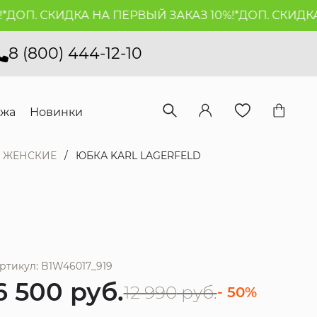
ОП. СКИДКА НА ПЕРВЫЙ ЗАКАЗ 10%!*
ДОП. СКИДКА Н
8 (800) 444-12-10
ажа
Новинки
 ЖЕНСКИЕ
ЮБКА KARL LAGERFELD
ртикул: B1W46017_919
6 500
руб.
12 990
руб.
- 50%