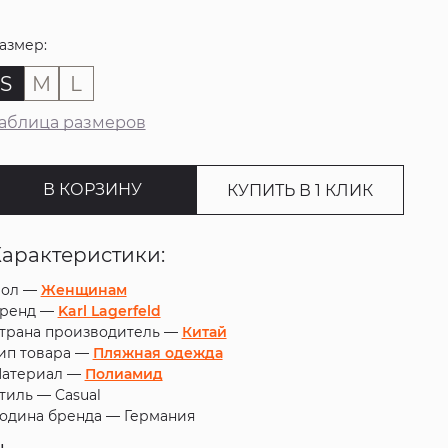
азмер:
S
M
L
аблица размеров
В КОРЗИНУ
КУПИТЬ В 1 КЛИК
Характеристики:
ол —
Женщинам
ренд —
Karl Lagerfeld
трана производитель —
Китай
ип товара —
Пляжная одежда
атериал —
Полиамид
тиль —
Casual
одина бренда —
Германия