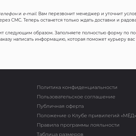
телефон
и
e-mail
. Вам перезвонит менеджер и уточнит услов
рез СМС. Теперь останется только ждать доставки и радова
ит следующим образом. Заполняете полностью форму по п
 заказу написать информацию, которая поможет курьеру ва
Политика конфиденциальности
Пользовательское соглашение
Публичная оферта
Положение о Клубе привилегий «МЁД
Правила программы лояльности
Таблица размеров