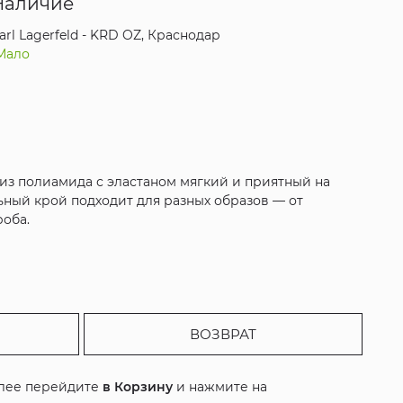
Наличие
arl Lagerfeld - KRD OZ, Краснодар
Мало
л из полиамида с эластаном мягкий и приятный на
ьный крой подходит для разных образов — от
роба.
ВОЗВРАТ
алее перейдите
в Корзину
и нажмите на