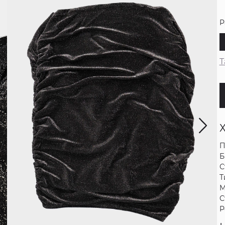
Р
Т
П
Б
С
Т
М
С
Р