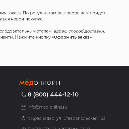
ия заказа. По результатам разговора вам придет
ться новой покупке.
оследовательным этапам:
адрес
,
способ доставки
,
с найти. Нажмите кнопку
«Оформить заказ»
.
8 (800) 444-12-10
info@med-online.ru
»
г. Краснодар, ул. Ставропольская, 133