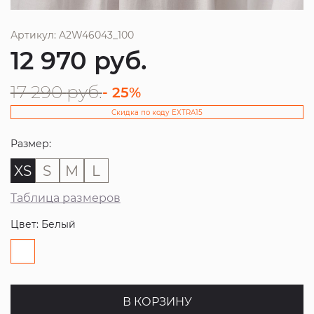
Артикул: A2W46043_100
12 970
руб.
17 290
руб.
- 25%
Скидка по коду EXTRA15
Размер:
XS
S
M
L
Таблица размеров
Цвет: Белый
В КОРЗИНУ