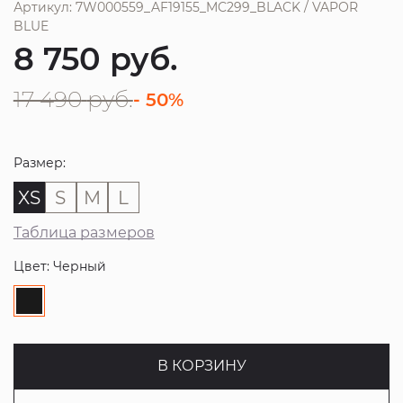
Артикул: 7W000559_AF19155_MC299_BLACK / VAPOR
BLUE
8 750
руб.
17 490
руб.
- 50%
Размер:
XS
S
M
L
Таблица размеров
Цвет: Черный
В КОРЗИНУ