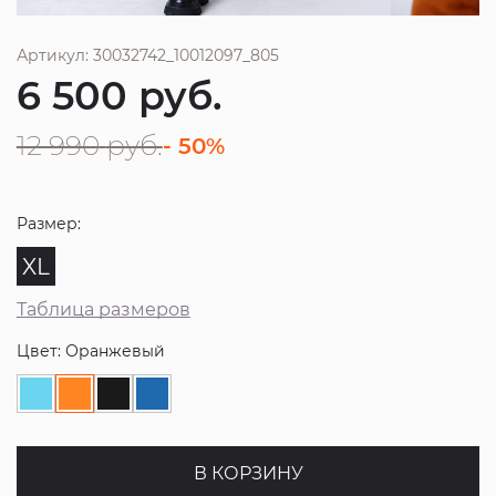
Артикул: 30032742_10012097_805
6 500
руб.
12 990
руб.
- 50%
Размер:
XL
Таблица размеров
Цвет: Оранжевый
В КОРЗИНУ