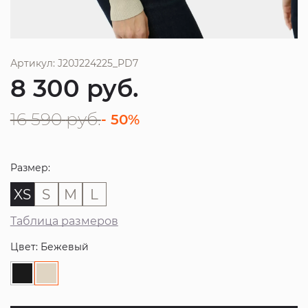
Артикул: J20J224225_PD7
8 300
руб.
16 590
руб.
- 50%
Размер:
XS
S
M
L
Таблица размеров
Цвет: Бежевый