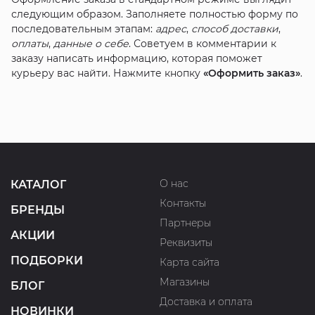
следующим образом. Заполняете полностью форму по
последовательным этапам:
адрес
,
способ доставки
,
оплаты
,
данные о себе
. Советуем в комментарии к
заказу написать информацию, которая поможет
курьеру вас найти. Нажмите кнопку
«Оформить заказ»
.
О нас
КАТАЛОГ
Контакты
БРЕНДЫ
Партнеры
АКЦИИ
Реквизиты
ПОДБОРКИ
Карта сайта
Магазины
БЛОГ
Доставка и оплата
НОВИНКИ