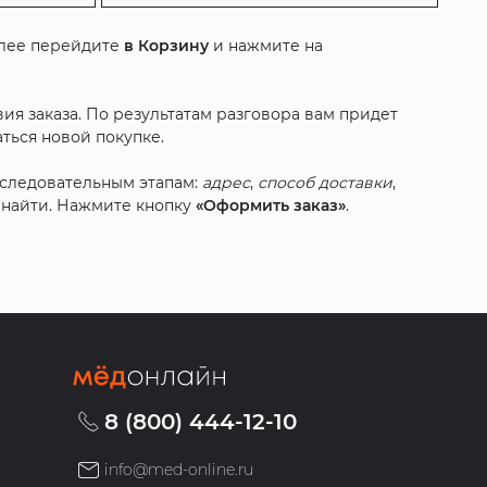
алее перейдите
в Корзину
и нажмите на
ия заказа. По результатам разговора вам придет
ться новой покупке.
оследовательным этапам:
адрес
,
способ доставки
,
с найти. Нажмите кнопку
«Оформить заказ»
.
8 (800) 444-12-10
info@med-online.ru
»