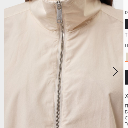
Р
Т
Ц
П
Б
С
Т