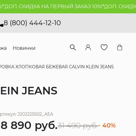
ДОП. СКИДКА НА ПЕРВЫЙ ЗАКАЗ 10%!*
ДОП. СКИДКА 
8 (800) 444-12-10
ажа
Новинки
РОВКА ХЛОПКОВАЯ БЕЖЕВАЯ CALVIN KLEIN JEANS
EIN JEANS
ртикул: J20J225502_AEA
18 890
руб.
31 490
руб.
- 40%