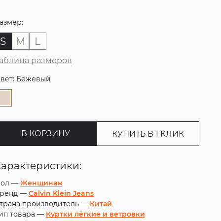
азмер:
S
M
L
аблица размеров
вет: Бежевый
В КОРЗИНУ
КУПИТЬ В 1 КЛИК
Характеристики:
ол —
Женщинам
ренд —
Calvin Klein Jeans
трана производитель —
Китай
ип товара —
Куртки лёгкие и ветровки