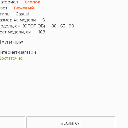
атериал —
Хлопок
вет —
Бежевый
тиль —
Casual
азмер на модели —
S
одель, см. (ОГ-ОТ-ОБ) —
86 - 63 - 90
ост модели, см. —
168
Наличие
нтернет-магазин
Достаточно
ВОЗВРАТ