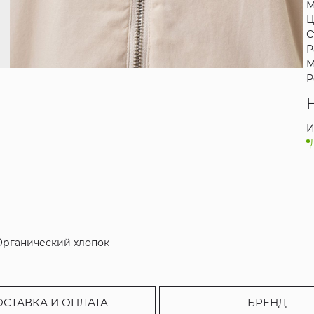
М
Ц
С
Р
М
Р
И
% Органический хлопок
ОСТАВКА И ОПЛАТА
БРЕНД