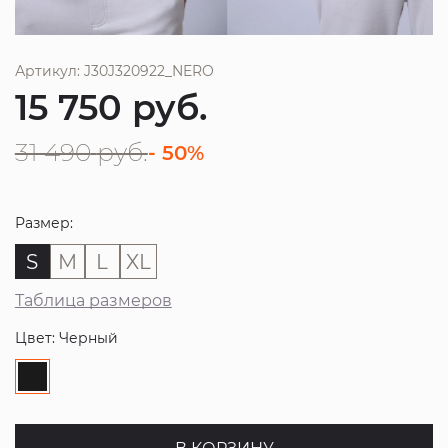
Артикул: J30J320922_NERO
15 750
руб.
31 490
руб.
- 50%
Размер:
S
M
L
XL
Таблица размеров
Цвет: Черный