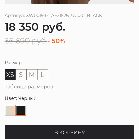
Артикул: XW001932_AF21526_UC001_BLACK
18 350
руб.
36 690
руб.
- 50%
Размер:
XS
S
M
L
Таблица размеров
Цвет: Черный
В КОРЗИНУ