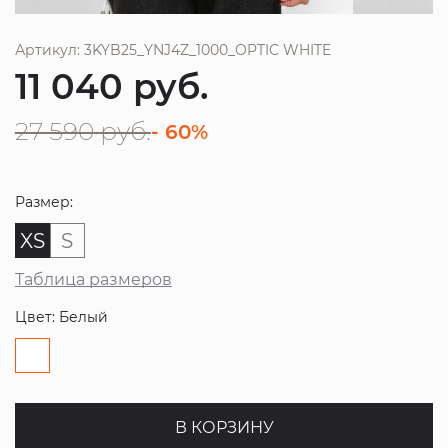
Артикул: 3KYB25_YNJ4Z_1000_OPTIC WHITE
11 040
руб.
27 590
руб.
- 60%
Размер:
XS
S
Таблица размеров
Цвет: Белый
В КОРЗИНУ