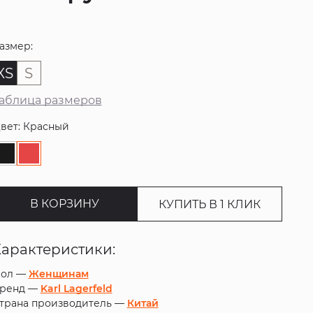
азмер:
XS
S
аблица размеров
вет: Красный
В КОРЗИНУ
КУПИТЬ В 1 КЛИК
Характеристики:
ол —
Женщинам
ренд —
Karl Lagerfeld
трана производитель —
Китай