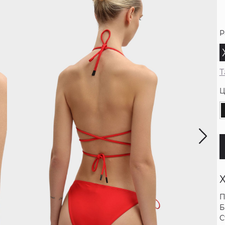
Р
Т
Ц
П
Б
С