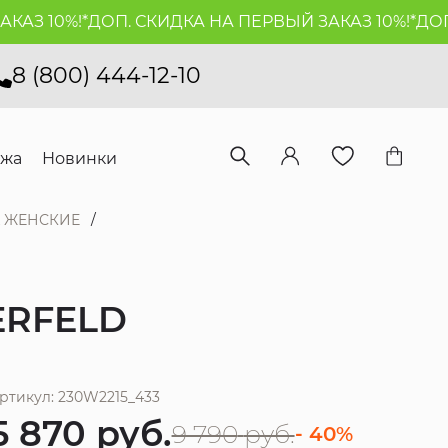
 10%!*
ДОП. СКИДКА НА ПЕРВЫЙ ЗАКАЗ 10%!*
ДОП. С
8 (800) 444-12-10
ажа
Новинки
 ЖЕНСКИЕ
ERFELD
ртикул: 230W2215_433
5 870
руб.
9 790
руб.
- 40%