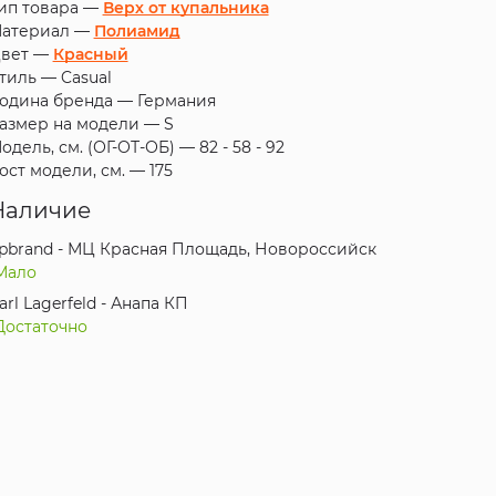
ип товара —
Верх от купальника
атериал —
Полиамид
вет —
Красный
тиль —
Casual
одина бренда —
Германия
азмер на модели —
S
одель, см. (ОГ-ОТ-ОБ) —
82 - 58 - 92
ост модели, см. —
175
Наличие
pbrand - МЦ Красная Площадь, Новороссийск
Мало
arl Lagerfeld - Анапа КП
Достаточно