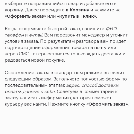
выберите понравившийся товар и добавьте его в
Мало
корзину. Далее перейдите
в Корзину
и нажмите на
Marc Cony - ТРК Мегамаг, Ростов-на-Дону
«Оформить заказ»
или
«Купить в 1 клик»
.
Мало
Marc Cony Discount - ТРЦ Вавилон, Ростов-на-Дону
Когда оформляете быстрый заказ, напишите
ФИО
,
Мало
телефон
и
e-mail
. Вам перезвонит менеджер и уточнит
условия заказа. По результатам разговора вам придет
подтверждение оформления товара на почту или
через СМС. Теперь останется только ждать доставки и
радоваться новой покупке.
Оформление заказа в стандартном режиме выглядит
следующим образом. Заполняете полностью форму по
последовательным этапам:
адрес
,
способ доставки
,
оплаты
,
данные о себе
. Советуем в комментарии к
заказу написать информацию, которая поможет
курьеру вас найти. Нажмите кнопку
«Оформить заказ»
.