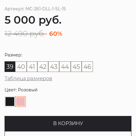
Артикул: МС-261-DLL-1-SL-15
5 000
руб.
12 490
руб.
- 60%
Размер:
39
40
41
42
43
44
45
46
Таблица размеров
Цвет: Розовый
В КОРЗИНУ