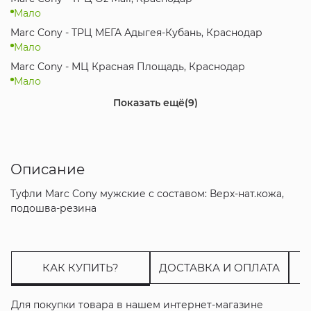
Мало
Marc Cony - ТРЦ МЕГА Адыгея-Кубань, Краснодар
Мало
Marc Cony - МЦ Красная Площадь, Краснодар
Мало
Marc Cony - МЦ Красная Площадь, Новороссийск
Показать ещё
(9)
Достаточно
Mustang - МЦ Красная Площадь, Новороссийск
Мало
Описание
Marc Cony - МЦ Коsмос, Ставрополь
Мало
Туфли Marc Cony мужские с составом: Верх-нат.кожа,
Marc Cony - ТРК Горизонт, Ростов-на-Дону
подошва-резина
Достаточно
Marc Cony - ТЦ МЕГА Ростов-на-Дону, Аксай
Мало
КАК КУПИТЬ?
ДОСТАВКА И ОПЛАТА
Marc Cony - ТРЦ Вершина PLAZA, Пятигорск
Мало
Для покупки товара в нашем интернет-магазине
Marc Cony - ТЦ Центр Города, Краснодар