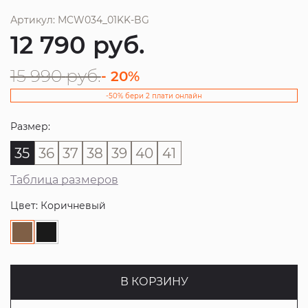
Артикул: MCW034_01KK-BG
12 790
руб.
15 990
руб.
- 20%
-50% бери 2 плати онлайн
Размер:
35
36
37
38
39
40
41
Таблица размеров
Цвет: Коричневый
В КОРЗИНУ